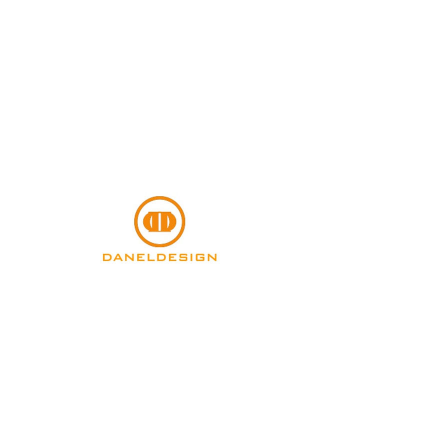
DANELDESIGN
Blog
Aucun post publié dans
cette langue actuellement
Dès que de nouveaux posts seront
publiés, vous les verrez ici.